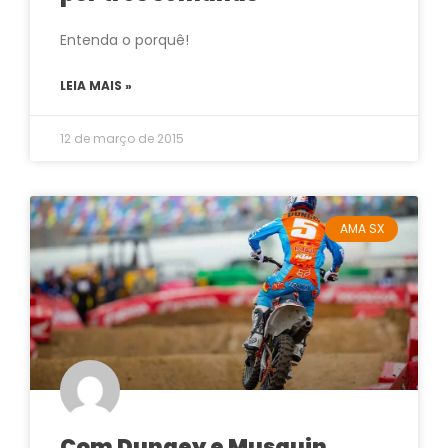
Entenda o porquê!
LEIA MAIS »
12 de março de 2015
AMA SX
Com Dungey e Musquin,