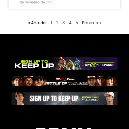
1 de fevereiro de 2015
« Anterior
1
2
3
4
5
Próximo »