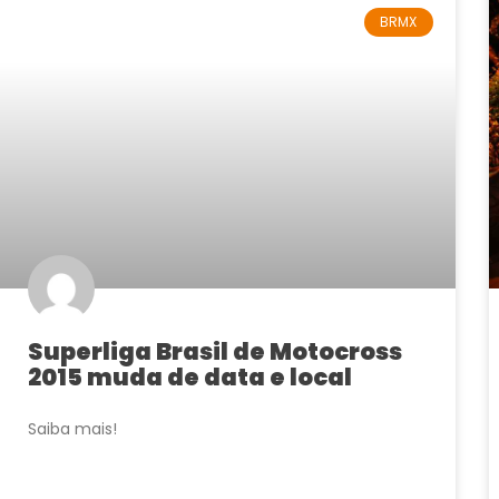
BRMX
Superliga Brasil de Motocross
2015 muda de data e local
Saiba mais!