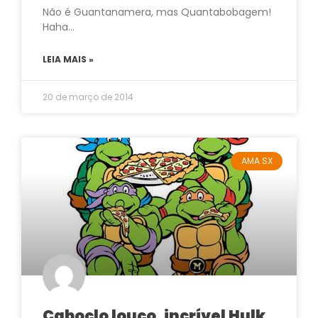
Não é Guantanamera, mas Quantabobagem!
Haha…
LEIA MAIS »
20 de março de 2014
AMA SX
Caboclo louco, incrível Hulk