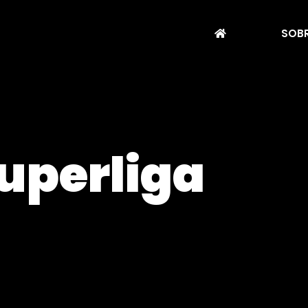
SOBR
uperliga