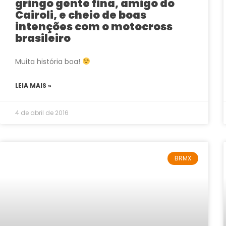
gringo gente fina, amigo do
Cairoli, e cheio de boas
intenções com o motocross
brasileiro
Muita história boa!
LEIA MAIS »
4 de abril de 2016
BRMX