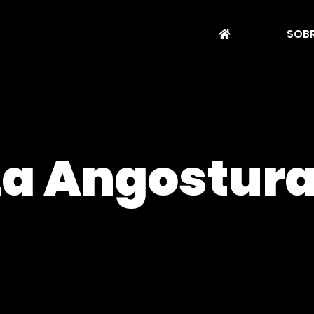
SOBR
 La Angostur