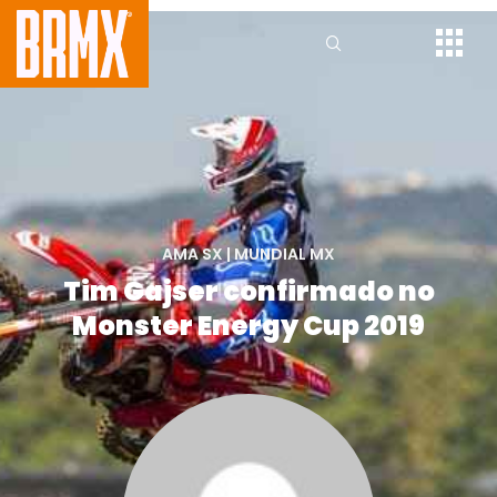
AMA SX
|
MUNDIAL MX
Tim Gajser confirmado no
Monster Energy Cup 2019