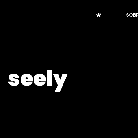
SOBR
seely