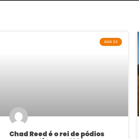
AMA SX
Chad Reed é o rei de pódios