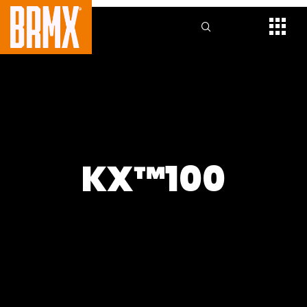
KX™100