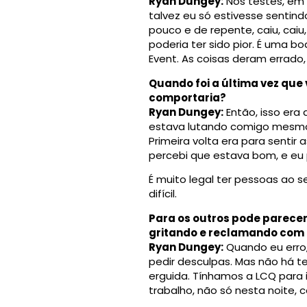
Ryan Dungey:
Nos testes, em 
talvez eu só estivesse sentindo
pouco e de repente, caiu, caiu
poderia ter sido pior. É uma b
Event. As coisas deram errad
Quando foi a última vez qu
comportaria?
Ryan Dungey:
Então, isso era 
estava lutando comigo mesmo. Vo
Primeira volta era para sentir 
percebi que estava bom, e eu 
É muito legal ter pessoas ao s
difícil.
Para os outros pode parece
gritando e reclamando com a
Ryan Dungey:
Quando eu erro,
pedir desculpas. Mas não há 
erguida. Tínhamos a LCQ para i
trabalho, não só nesta noite