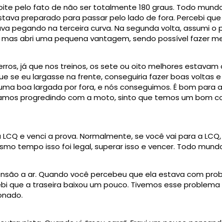
noite pelo fato de não ser totalmente 180 graus. Todo mun
estava preparado para passar pelo lado de fora. Percebi qu
a pegando na terceira curva. Na segunda volta, assumi o pr
mas abri uma pequena vantagem, sendo possível fazer me
rros, já que nos treinos, os sete ou oito melhores estava
e se eu largasse na frente, conseguiria fazer boas voltas e 
r uma boa largada por fora, e nós conseguimos. É bom para 
tamos progredindo com a moto, sinto que temos um bom con
 LCQ e venci a prova. Normalmente, se você vai para a LCQ,
mo tempo isso foi legal, superar isso e vencer. Todo mund
nsão a ar. Quando você percebeu que ela estava com pro
cebi que a traseira baixou um pouco. Tivemos esse problema
onado.