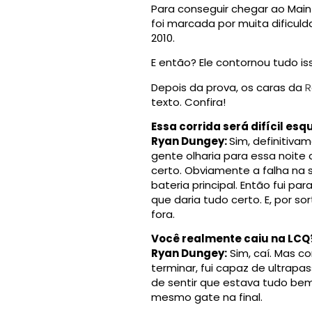
Para conseguir chegar ao Main
foi marcada por muita dificu
2010.
E então? Ele contornou tudo is
Depois da prova, os caras da
R
texto. Confira!
Essa corrida será difícil es
Ryan Dungey:
Sim, definitiva
gente olharia para essa noit
certo. Obviamente a falha na s
bateria principal. Então fui 
que daria tudo certo. E, por 
fora.
Você realmente caiu na LCQ
Ryan Dungey:
Sim, caí. Mas c
terminar, fui capaz de ultrapa
de sentir que estava tudo be
mesmo gate na final.