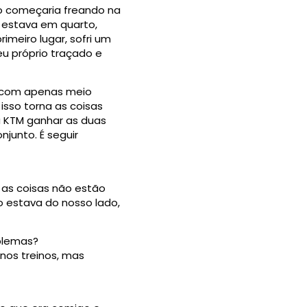
do começaria freando na
e estava em quarto,
imeiro lugar, sofri um
u próprio traçado e
m com apenas meio
isso torna as coisas
a KTM ganhar as duas
junto. É seguir
 as coisas não estão
o estava do nosso lado,
blemas?
 nos treinos, mas