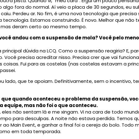
outra pista. Quando vi, “meu cara”. Ergui um pouco pensan
 algo fora do normal. Aí veio a placa de 30 segundos, eu sub
, caiu. Perdeu ar. No fim, é uma nova tecnologia que precisa
oa tecnologia. Estamos construindo. É novo. Melhor que não
o, mas deram certo ao mesmo tempo.
e você andou com a suspensão de mola? Você pelo meno
a principal dúvida na LCQ. Como a suspensão reagiria? E, par
cê precisa acreditar nisso. Precisa crer que vai funcionar. 
as coisas. Fui para as costelas (nas costelas estavam a princi
passei.
eu lado, que te apoiam. Definitivamente, sem o incentivo, te
r que quando aconteceu o problema da suspensão, você
 equipe, mas não foi o que aconteceu.
 eles não sentam lá e me xingam. Vi na cara de todo mund
tempo para desculpas. A noite não estava perdida. Temos 
r ao Main Event, e ganhar a final foi a cereja do bolo. Tod
, como em toda temporada.