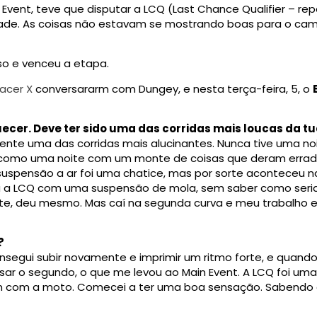
 Event, teve que disputar a LCQ (Last Chance Qualifier –
ldade. As coisas não estavam se mostrando boas para o 
so e venceu a etapa.
acer X
conversararm com Dungey, e nesta terça-feira, 5, o
quecer. Deve ter sido uma das corridas mais loucas da tu
mente uma das corridas mais alucinantes. Nunca tive uma no
e como uma noite com um monte de coisas que deram errad
uspensão a ar foi uma chatice, mas por sorte aconteceu na 
para a LCQ com uma suspensão de mola, sem saber como seri
sorte, deu mesmo. Mas caí na segunda curva e meu trabalho
?
onsegui subir novamente e imprimir um ritmo forte, e quando
ssar o segundo, o que me levou ao Main Event. A LCQ foi uma
m com a moto. Comecei a ter uma boa sensação. Sabendo di