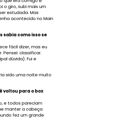
do que era comigo e
i o giro, subi mais um
 ser estudada. Mas
 tenha acontecido no Main
s sabia como isso se
ece fácil dizer, mas eu
Pensei: classificar.
pal dúvida). Fui e
ria sido uma noite muito
 voltou para o box
o, e todos pareciam
que manter a cabeça
o mundo fez um grande