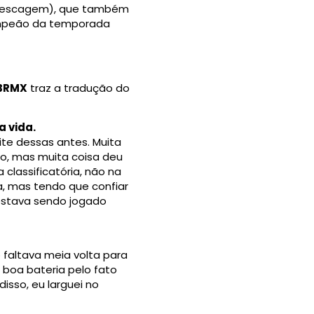
 repescagem), que também
campeão da temporada
BRMX
traz a tradução do
a vida.
ite dessas antes. Muita
o, mas muita coisa deu
classificatória, não na
a, mas tendo que confiar
 estava sendo jogado
 faltava meia volta para
 boa bateria pelo fato
sso, eu larguei no