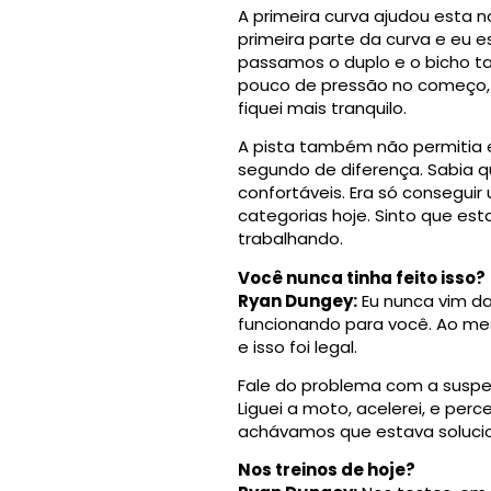
A primeira curva ajudou esta 
primeira parte da curva e eu 
passamos o duplo e o bicho tav
pouco de pressão no começo, 
fiquei mais tranquilo.
A pista também não permitia e
segundo de diferença. Sabia qu
confortáveis. Era só consegui
categorias hoje. Sinto que es
trabalhando.
Você nunca tinha feito isso?
Ryan Dungey:
Eu nunca vim da
funcionando para você. Ao mes
e isso foi legal.
Fale do problema com a suspe
Liguei a moto, acelerei, e per
achávamos que estava soluci
Nos treinos de hoje?