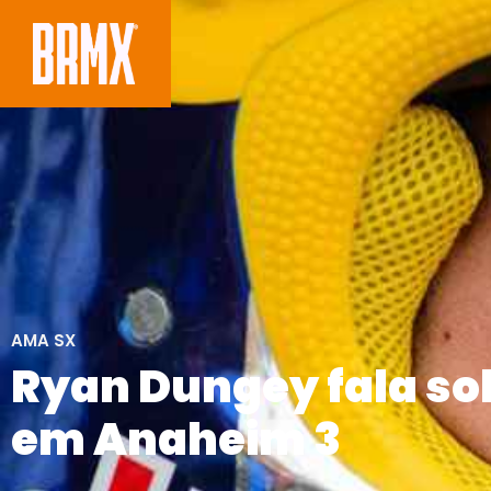
AMA SX
Ryan Dungey fala so
em Anaheim 3