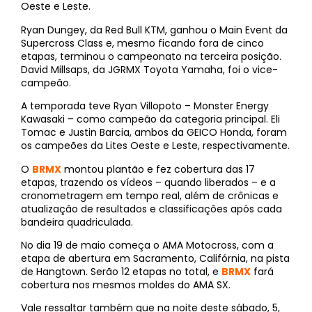
Oeste e Leste.
Ryan Dungey, da Red Bull KTM, ganhou o Main Event da
Supercross Class e, mesmo ficando fora de cinco
etapas, terminou o campeonato na terceira posição.
David Millsaps, da JGRMX Toyota Yamaha, foi o vice-
campeão.
A temporada teve Ryan Villopoto – Monster Energy
Kawasaki – como campeão da categoria principal. Eli
Tomac e Justin Barcia, ambos da GEICO Honda, foram
os campeões da Lites Oeste e Leste, respectivamente.
O
BRMX
montou plantão e fez cobertura das 17
etapas, trazendo os vídeos – quando liberados – e a
cronometragem em tempo real, além de crônicas e
atualização de resultados e classificações após cada
bandeira quadriculada.
No dia 19 de maio começa o AMA Motocross, com a
etapa de abertura em Sacramento, Califórnia, na pista
de Hangtown. Serão 12 etapas no total, e
BRMX
fará
cobertura nos mesmos moldes do AMA SX.
Vale ressaltar também que na noite deste sábado, 5,