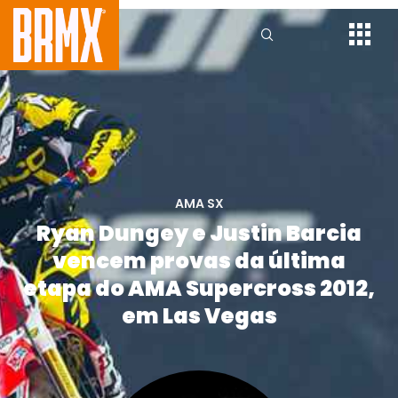
AMA SX
Ryan Dungey e Justin Barcia
vencem provas da última
etapa do AMA Supercross 2012,
em Las Vegas