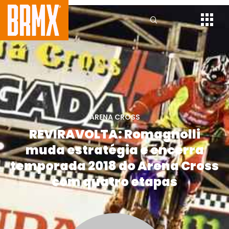
ARENA CROSS
REVIRAVOLTA: Romagnolli
muda estratégia e encerra
temporada 2018 do Arena Cross
com quatro etapas