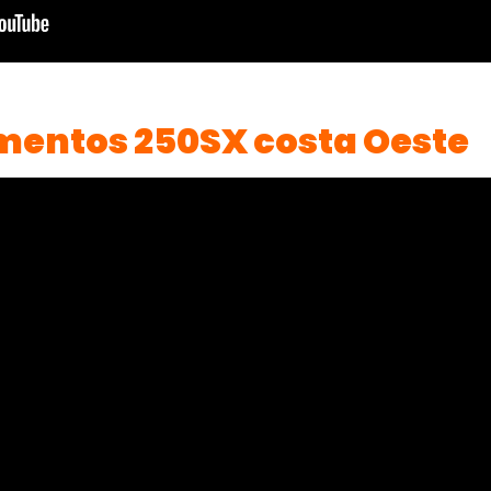
entos 250SX costa Oeste