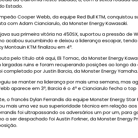
do Estado.
mpeão Cooper Webb, da equipe Red Bull KTM, conquistou sua
ta com Adam Cianciarulo, da Monster Energy Kawasaki.
ava sua primeira vitória na 450SX, suportou a pressão de
nho acabou sucumbindo e deixou a liderança escapar, tend
ky Montauin KTM finalizou em 4º.
puta pelo título até aqui, Eli Tomac, da Monster Energy Kawa
 largadas ruins e foram recuperando posições ao longo da c
oi completado por Justin Barcia, da Monster Energy Yamaha.
seguiu se manter na liderança por mais uma semana, mas 
bb aparece em 3º, Barcia é o 4º e Cianciarulo fecha o top 
e, o francês Dylan Ferrandis da equipe Monster Energy Star
u mais uma vez sua superioridade técnica em relação aos
randis foi ultrapassando os adversários um por um, para ga
mo a ser despachado foi Austin Forkner, da Monster Energy Pr
osição.