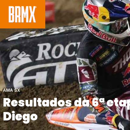
AMA SX
Resultados da 6ª et
Diego