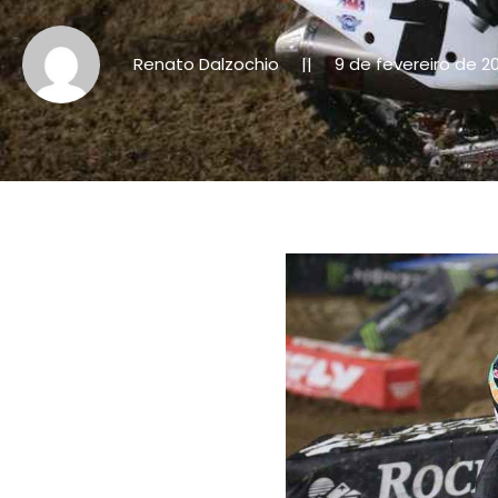
Renato Dalzochio
9 de fevereiro de 2
||