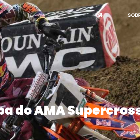
SOBR
apa do AMA Supercros