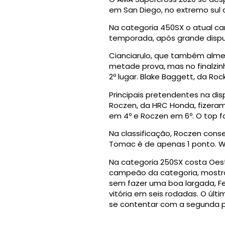
em San Diego, no extremo sul 
Na categoria 450SX o atual ca
temporada, após grande dispu
Cianciarulo, que também almej
metade prova, mas no finalzi
2º lugar. Blake Baggett, da Roc
Principais pretendentes na dis
Roczen, da HRC Honda, fizeram
em 4º e Roczen em 6º. O top f
Na classificação, Roczen con
Tomac é de apenas 1 ponto. We
Na categoria 250SX costa Oest
campeão da categoria, mostro
sem fazer uma boa largada, Fer
vitória em seis rodadas. O últi
se contentar com a segunda p