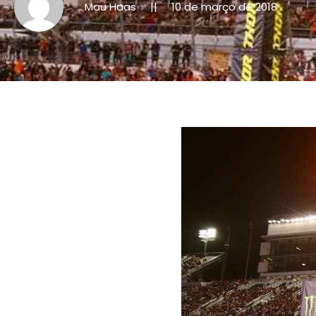
Mau Haas
10 de março de 2018
||