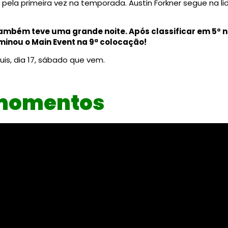
th pela primeira vez na temporada. Austin Forkner segue na
 também teve uma grande noite. Após classificar em 5º n
erminou o Main Event na 9ª colocação!
is, dia 17, sábado que vem.
 momentos