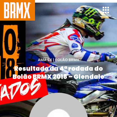
AMA SX
|
BOLÃO BRMX
Resultado da 4ª rodada do
Bolão BRMX 2018 – Glendale