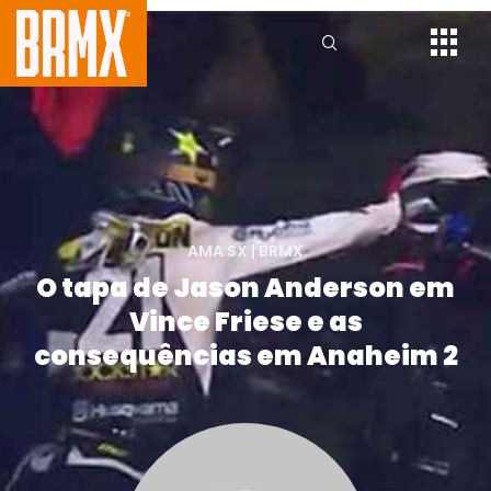
AMA SX
|
BRMX
O tapa de Jason Anderson em
Vince Friese e as
consequências em Anaheim 2