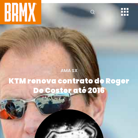
AMA SX
KTM renova contrato de Roger
De Coster até 2016