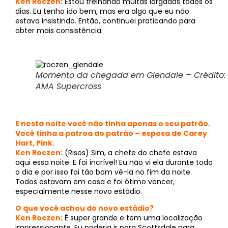
Ken Roczen:
Estou treinando muitas largadas todos os
dias. Eu tenho ido bem, mas era algo que eu não
estava insistindo. Então, continuei praticando para
obter mais consistência.
Momento da chegada em Glendale – Crédito:
AMA Supercross
E nesta noite você não tinha apenas o seu patrão.
Você tinha a patroa do patrão – esposa de Carey
Hart, Pink.
Ken Roczen:
(Risos) Sim, a chefe do chefe estava
aqui essa noite. E foi incrível! Eu não vi ela durante todo
o dia e por isso foi tão bom vê-la no fim da noite.
Todos estavam em casa e foi ótimo vencer,
especialmente nesse novo estádio.
O que você achou do novo estádio?
Ken Roczen:
É super grande e tem uma localização
impressionante. Eu poderia ir para Scottsdale para