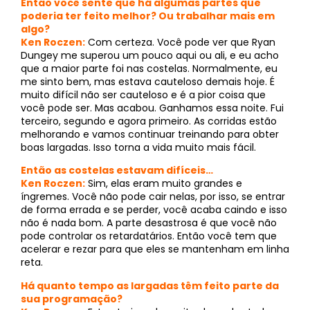
Então você sente que há algumas partes que
poderia ter feito melhor? Ou trabalhar mais em
algo?
Ken Roczen:
Com certeza. Você pode ver que Ryan
Dungey me superou um pouco aqui ou ali, e eu acho
que a maior parte foi nas costelas. Normalmente, eu
me sinto bem, mas estava cauteloso demais hoje. É
muito difícil não ser cauteloso e é a pior coisa que
você pode ser. Mas acabou. Ganhamos essa noite. Fui
terceiro, segundo e agora primeiro. As corridas estão
melhorando e vamos continuar treinando para obter
boas largadas. Isso torna a vida muito mais fácil.
Então as costelas estavam difíceis…
Ken Roczen:
Sim, elas eram muito grandes e
íngremes. Você não pode cair nelas, por isso, se entrar
de forma errada e se perder, você acaba caindo e isso
não é nada bom. A parte desastrosa é que você não
pode controlar os retardatários. Então você tem que
acelerar e rezar para que eles se mantenham em linha
reta.
Há quanto tempo as largadas têm feito parte da
sua programação?