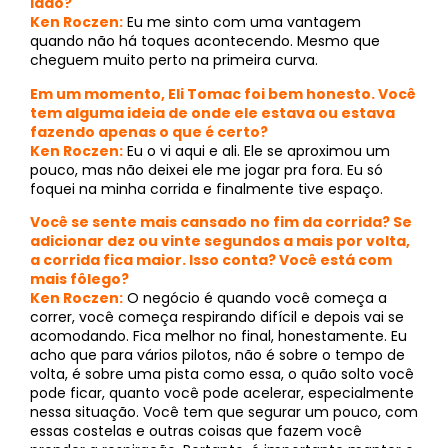
lado?
Ken Roczen:
Eu me sinto com uma vantagem
quando não há toques acontecendo. Mesmo que
cheguem muito perto na primeira curva.
Em um momento, Eli Tomac foi bem honesto. Você
tem alguma ideia de onde ele estava ou estava
fazendo apenas o que é certo?
Ken Roczen:
Eu o vi aqui e ali. Ele se aproximou um
pouco, mas não deixei ele me jogar pra fora. Eu só
foquei na minha corrida e finalmente tive espaço.
Você se sente mais cansado no fim da corrida? Se
adicionar dez ou vinte segundos a mais por volta,
a corrida fica maior. Isso conta? Você está com
mais fôlego?
Ken Roczen:
O negócio é quando você começa a
correr, você começa respirando difícil e depois vai se
acomodando. Fica melhor no final, honestamente. Eu
acho que para vários pilotos, não é sobre o tempo de
volta, é sobre uma pista como essa, o quão solto você
pode ficar, quanto você pode acelerar, especialmente
nessa situação. Você tem que segurar um pouco, com
essas costelas e outras coisas que fazem você