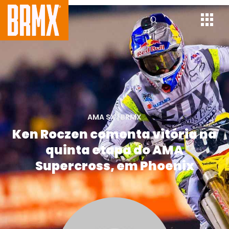
AMA SX
|
BRMX
Ken Roczen comenta vitória na
quinta etapa do AMA
Supercross, em Phoenix