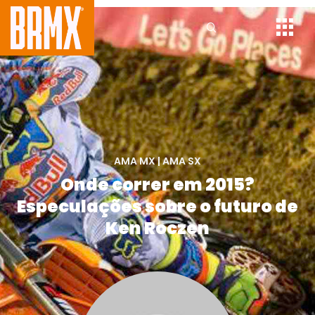
AMA MX
|
AMA SX
Onde correr em 2015?
Especulações sobre o futuro de
Ken Roczen