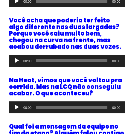
00:00
00:00
de
áudio
Você acha que poderia ter feito
algo diferente nas duas largadas?
Porque você saiu muito bem,
chegou na curva na frente, mas
acabou derrubado nas duas vezes.
Tocador
00:00
00:00
de
áudio
Na Heat, vimos que você voltou pra
corrida. Mas na LCQ não conseguiu
acabar. O que aconteceu?
Tocador
00:00
00:00
de
áudio
Qual foi a mensagem da equipe no
fim da etapa? Alguém falou contigo