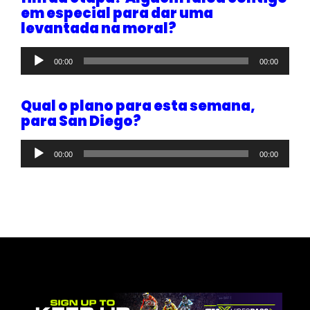
em especial para dar uma
levantada na moral?
Tocador
00:00
00:00
de
áudio
Qual o plano para esta semana,
para San Diego?
Tocador
00:00
00:00
de
áudio