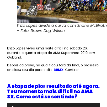
Enzo Lopes divide a curva com Shane McElrath
– Foto: Brown Dog Wilson
Enzo Lopes viveu uma noite difícil no sábado 26,
durante a quarta etapa do AMA Supercross 2019, em
Oakland.
Depois da prova, na qual ficou fora da final, o brasileiro
analisou seu dia para o site
BRMX
. Confira!
A etapa de pior resultado até agora.
Teu momento mais difícil no AMA
SX. Como está se sentindo?
Tocador