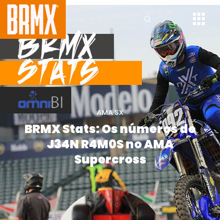
AMA SX
BRMX Stats: Os números de
J34N R4M0S no AMA
Supercross