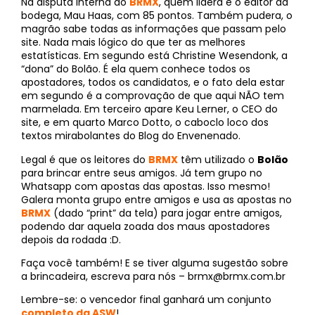
Na disputa interna do
BRMX
, quem lidera é o editor da
bodega, Mau Haas, com 85 pontos. Também pudera, o
magrão sabe todas as informações que passam pelo
site. Nada mais lógico do que ter as melhores
estatísticas. Em segundo está Christine Wesendonk, a
“dona” do Bolão. É ela quem conhece todos os
apostadores, todos os candidatos, e o fato dela estar
em segundo é a comprovação de que aqui NÃO tem
marmelada. Em terceiro apare Keu Lerner, o CEO do
site, e em quarto Marco Dotto, o caboclo loco dos
textos mirabolantes do Blog do Envenenado.
Legal é que os leitores do
BRMX
têm utilizado o
Bolão
para brincar entre seus amigos. Já tem grupo no
Whatsapp com apostas das apostas. Isso mesmo!
Galera monta grupo entre amigos e usa as apostas no
BRMX
(dado “print” da tela) para jogar entre amigos,
podendo dar aquela zoada dos maus apostadores
depois da rodada :D.
Faça você também! E se tiver alguma sugestão sobre
a brincadeira, escreva para nós –
brmx@brmx.com.br
Lembre-se: o vencedor final ganhará um conjunto
completo da ASW
!