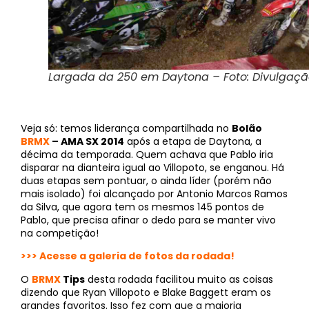
Largada da 250 em Daytona – Foto: Divulgaç
Veja só: temos liderança compartilhada no
Bolão
BRMX
– AMA SX 2014
após a etapa de Daytona, a
décima da temporada. Quem achava que Pablo iria
disparar na dianteira igual ao Villopoto, se enganou. Há
duas etapas sem pontuar, o ainda líder (porém não
mais isolado) foi alcançado por Antonio Marcos Ramos
da Silva, que agora tem os mesmos 145 pontos de
Pablo, que precisa afinar o dedo para se manter vivo
na competição!
>>> Acesse a galeria de fotos da rodada!
O
BRMX
Tips
desta rodada facilitou muito as coisas
dizendo que Ryan Villopoto e Blake Baggett eram os
grandes favoritos. Isso fez com que a maioria