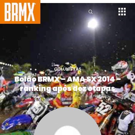
COLUNISTAS
Bolão BRMX – AMA SX 2014 –
ranking após dez etapas