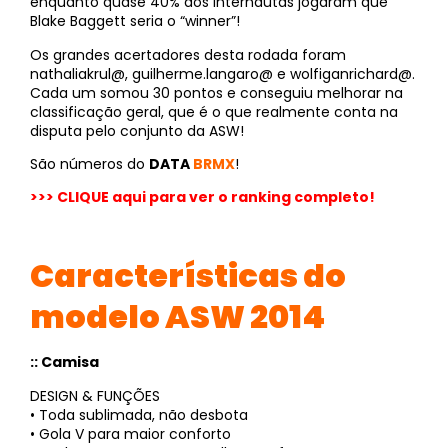
enquanto quase 40% dos internautas jogaram que
Blake Baggett seria o “winner”!
Os grandes acertadores desta rodada foram
nathaliakrul@, guilherme.langaro@ e wolfiganrichard@.
Cada um somou 30 pontos e conseguiu melhorar na
classificação geral, que é o que realmente conta na
disputa pelo conjunto da ASW!
São números do
DATA
BRMX
!
>>> CLIQUE aqui para ver o ranking completo!
Características do
modelo ASW 2014
:: Camisa
DESIGN & FUNÇÕES
• Toda sublimada, não desbota
• Gola V para maior conforto