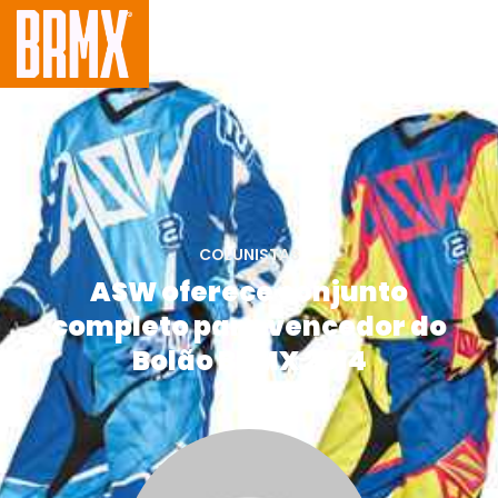
COLUNISTAS
ASW oferece conjunto
completo para vencedor do
Bolão BRMX 2014