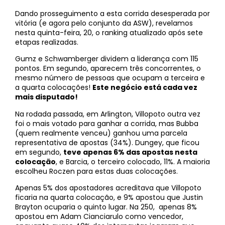
Dando prosseguimento a esta corrida desesperada por
vitória (e agora pelo conjunto da ASW), revelamos
nesta quinta-feira, 20, o ranking atualizado após sete
etapas realizadas.
Gumz e Schwamberger dividem a liderança com 115
pontos. Em segundo, aparecem três concorrentes, o
mesmo número de pessoas que ocupam a terceira e
a quarta colocações!
Este negócio está cada vez
mais disputado!
Na rodada passada, em Arlington, Villopoto outra vez
foi o mais votado para ganhar a corrida, mas Bubba
(quem realmente venceu) ganhou uma parcela
representativa de apostas (34%). Dungey, que ficou
em segundo,
teve apenas 6% das apostas nesta
colocação
, e Barcia, o terceiro colocado, 11%. A maioria
escolheu Roczen para estas duas colocações.
Apenas 5% dos apostadores acreditava que Villopoto
ficaria na quarta colocação, e 9% apostou que Justin
Brayton ocuparia o quinto lugar. Na 250, apenas 8%
apostou em Adam Cianciarulo como vencedor,