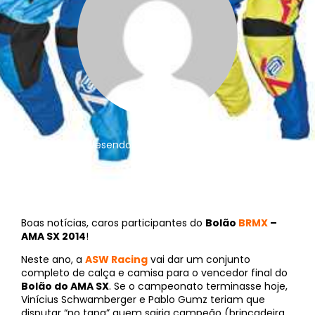
Christine Wesendonk
||
20 de fevereiro de 2014
Boas notícias, caros participantes do
Bolão
BRMX
–
AMA SX 2014
!
Neste ano, a
ASW Racing
vai dar um conjunto
completo de calça e camisa para o vencedor final do
Bolão do AMA SX
. Se o campeonato terminasse hoje,
Vinícius Schwamberger e Pablo Gumz teriam que
disputar “no tapa” quem sairia campeão (brincadeira,