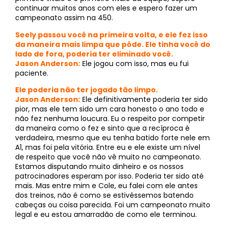
continuar muitos anos com eles e espero fazer um
campeonato assim na 450.
Seely passou você na primeira volta, e ele fez isso
da maneira mais limpa que pôde. Ele tinha você do
lado de fora, poderia ter eliminado você.
Jason Anderson:
Ele jogou com isso, mas eu fui
paciente.
Ele poderia não ter jogado tão limpo.
Jason Anderson:
Ele definitivamente poderia ter sido
pior, mas ele tem sido um cara honesto o ano todo e
não fez nenhuma loucura. Eu o respeito por competir
da maneira como o fez e sinto que a recíproca é
verdadeira, mesmo que eu tenha batido forte nele em
A1, mas foi pela vitória. Entre eu e ele existe um nível
de respeito que você não vê muito no campeonato.
Estamos disputando muito dinheiro e os nossos
patrocinadores esperam por isso. Poderia ter sido até
mais. Mas entre mim e Cole, eu falei com ele antes
dos treinos, não é como se estivéssemos batendo
cabeças ou coisa parecida. Foi um campeonato muito
legal e eu estou amarradão de como ele terminou.