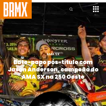
AMA SX
Bate-papo pós-título com
Jason Anderson, campeão do
AMA SX na 250 Oeste