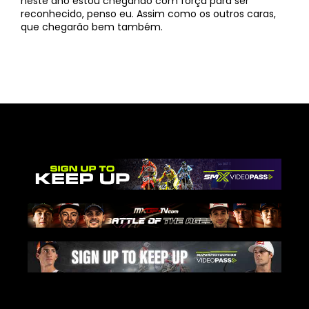
neste ano estou chegando com força para ser
reconhecido, penso eu. Assim como os outros caras,
que chegarão bem também.