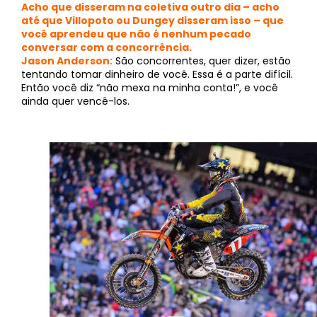
Acho que disseram na coletiva outro dia – acho
até que Villopoto ou Dungey disseram isso – que
você aprendeu que não é nenhum pecado
conversar com a concorrência.
Jason Anderson:
São concorrentes, quer dizer, estão
tentando tomar dinheiro de você. Essa é a parte difícil.
Então você diz “não mexa na minha conta!”, e você
ainda quer vencê-los.