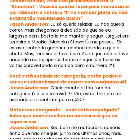
Devido a lesão, você não precisava correr o
“Shootout”. Você só queria fazer pelo menos uma
corrida com o número #1 no number plate ou não
estava tão machucado assim?
Jason Anderson:
Eu só queria relaxar. Eu não queria
correr, mas chegamos à decisão de que se eu
largasse bem, bastaria me manter e seguir. Larguei em
terceiro e Mookie (Malcolm Stewart) me passou. Ele
estava tentando ganhar e acabou caindo, o que é
chato. Mas, terceiro estava bom. Senti que não estava
andando muito, apenas tentei chegar lá e fazer as
voltas aproveitando a corrida com o número #1.
Você está subindo de categoria, então poderia
ser sua única chance de correr com o número #1.
Jason Anderson:
Oficialmente estou fora da
categoria (no supercross). Então, estou feliz pro ter
assinado um contrato para a 450!
Motocross chegando… você está empolgado?
Acho que você é melhor no motocross que no
supercross.
Jason Anderson:
Sou bom no motocross, apenas
acho que não cheguei junto nos últimos anos, mas