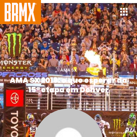
AMA SX
AMA SX 2019: o que esperar da
15ª etapa em Denver