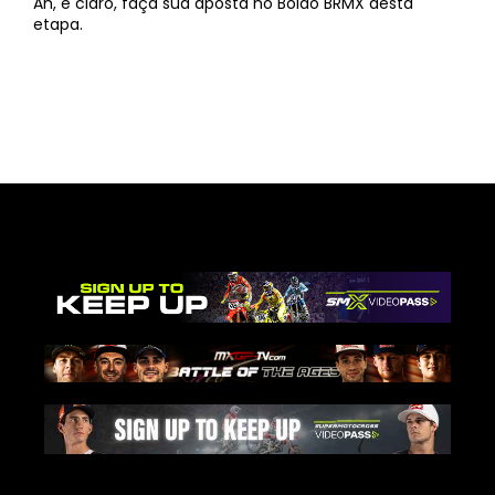
Ah, e claro, faça sua aposta no Bolão BRMX desta
etapa.