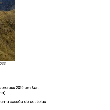
oss
upercross 2019 em San
ia).
 numa sessão de costelas