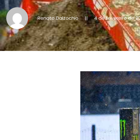
Renato Dalzochio
4 de fevereiro de 2
||