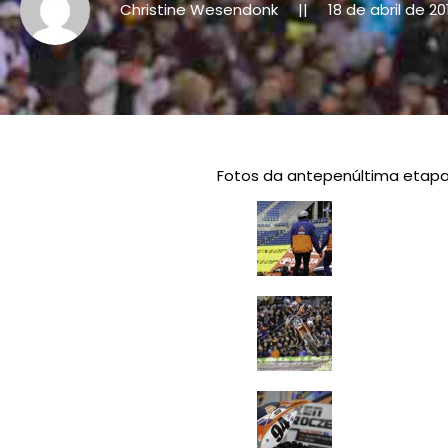
Christine Wesendonk
18 de abril de 20
||
Fotos da antepenúltima etapa