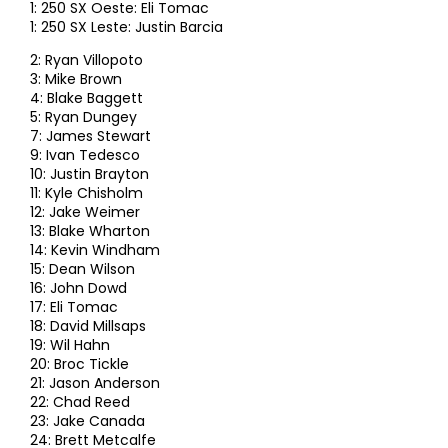
1: 250 SX Oeste: Eli Tomac
1: 250 SX Leste: Justin Barcia
2: Ryan Villopoto
3: Mike Brown
4: Blake Baggett
5: Ryan Dungey
7: James Stewart
9: Ivan Tedesco
10: Justin Brayton
11: Kyle Chisholm
12: Jake Weimer
13: Blake Wharton
14: Kevin Windham
15: Dean Wilson
16: John Dowd
17: Eli Tomac
18: David Millsaps
19: Wil Hahn
20: Broc Tickle
21: Jason Anderson
22: Chad Reed
23: Jake Canada
24: Brett Metcalfe