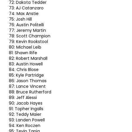
72: Dakota Tedder
73: AJ Catanzaro
74: Max Anstie
75: Josh Hill
76: Austin Politelli
77: Jeremy Martin
78: Scott Champion
79: Kevin Rookstool
80: Michael Leib
81: Shawn Rife
82: Robert Marshall
83: Austin Howell
84: Chris Blose
85: Kyle Partridge
86: Jason Thomas
87: Lance Vincent
88: Bruce Rutherford
89: Jeff Alessi
90: Jacob Hayes
91: Topher Ingalls
92: Teddy Maier
93: Landen Powell
94: Ken Roczen
95: Tevin Tapia