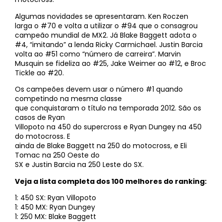
Algumas novidades se apresentaram. Ken Roczen
larga o #70 e volta a utilizar o #94 que o consagrou
campeão mundial de MX2. Já Blake Baggett adota o
#4, “imitando” a lenda Ricky Carmichael. Justin Barcia
volta ao #51 como “número de carreira”. Marvin
Musquin se fideliza ao #25, Jake Weimer ao #12, e Broc
Tickle ao #20.
Os campeões devem usar o número #1 quando
competindo na mesma classe
que conquistaram o título na temporada 2012. São os
casos de Ryan
Villopoto na 450 do supercross e Ryan Dungey na 450
do motocross. E
ainda de Blake Baggett na 250 do motocross, e Eli
Tomac na 250 Oeste do
SX e Justin Barcia na 250 Leste do SX.
Veja a lista completa dos 100 melhores do ranking:
1: 450 SX: Ryan Villopoto
1: 450 MX: Ryan Dungey
1: 250 MX: Blake Baggett