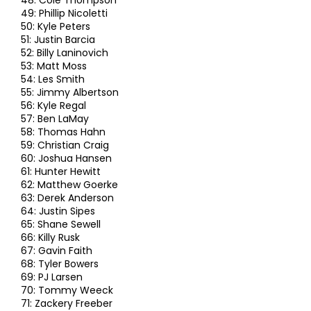
48: Cole Thompson
49: Phillip Nicoletti
50: Kyle Peters
51: Justin Barcia
52: Billy Laninovich
53: Matt Moss
54: Les Smith
55: Jimmy Albertson
56: Kyle Regal
57: Ben LaMay
58: Thomas Hahn
59: Christian Craig
60: Joshua Hansen
61: Hunter Hewitt
62: Matthew Goerke
63: Derek Anderson
64: Justin Sipes
65: Shane Sewell
66: Killy Rusk
67: Gavin Faith
68: Tyler Bowers
69: PJ Larsen
70: Tommy Weeck
71: Zackery Freeber