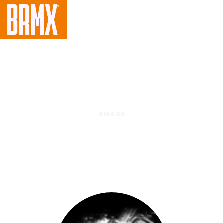
AMA SX
AMA anuncia numeração dos
campeonatos de supercross e
motocross para 2013