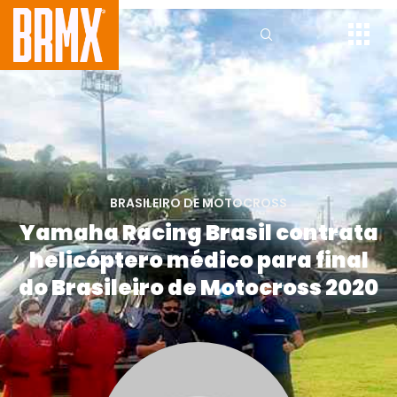
BRASILEIRO DE MOTOCROSS
Yamaha Racing Brasil contrata
helicóptero médico para final
do Brasileiro de Motocross 2020