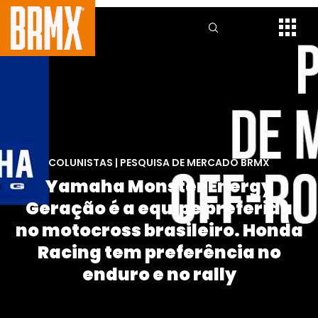
COLUNISTAS
|
PESQUISA DE MERCADO BRMX
Yamaha Monster Energy
Geração é a equipe preferida
no motocross brasileiro. Honda
Racing tem preferência no
enduro e no rally