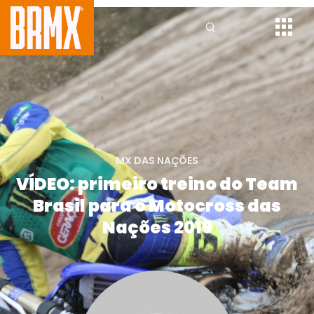
MX DAS NAÇÕES
VÍDEO: primeiro treino do Team
Brasil para o Motocross das
Nações 2019