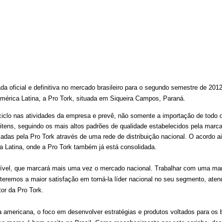
da oficial e definitiva no mercado brasileiro para o segundo semestre de 201
mérica Latina, a Pro Tork, situada em Siqueira Campos, Paraná.
iclo nas atividades da empresa e prevê, não somente a importação de todo 
tens, seguindo os mais altos padrões de qualidade estabelecidos pela marc
das pela Pro Tork através de uma rede de distribuição nacional. O acordo a
 Latina, onde a Pro Tork também já está consolidada.
crível, que marcará mais uma vez o mercado nacional. Trabalhar com uma mar
 teremos a maior satisfação em torná-la líder nacional no seu segmento, ate
tor da Pro Tork.
 americana, o foco em desenvolver estratégias e produtos voltados para os b