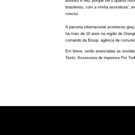
ansioso e feliz porque sei o quanto no
brasileiros, com a minha assinatura”, a
conclui.
A parceria internacional aconteceu gra
há mais de 10 anos na região de Orange
comando da Broop, agência de comunica
Em breve, serão anunciadas as novidad
Texto: Assessoria de imprensa Pro Tor