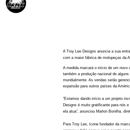
BRMX
16 de maio de 2012
||
A Troy Lee Designs anuncia a sua entra
com a maior fábrica de motopeças da A
A medida marcará o início de um novo c
também a produção nacional de alguns i
mundialmente. As vendas serão gerencia
expansão para outros países da América
“Estamos dando início a um projeto in
Designs é muito gratificante para nós e
ela atua”, anunciou Marlon Bonilha, dire
Para Troy Lee, ícone fundador da marca