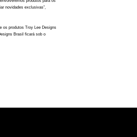
senvolveremos produtos para os
iar novidades exclusivas”,
de os produtos Troy Lee Designs
signs Brasil ficará sob o