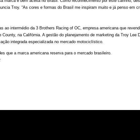
ssa marca é bem aceita no Brasil. Como reconhecimento por este carinho, de
nuncia Troy. “As cores e formas do Brasil me inspiram muito e já penso em cr
ças ao intermédio da 3 Brothers Racing of OC, empresa americana que reven
 County, na Califórnia. A gestão do planejamento de marketing da Troy Lee De
ção integrada especializada no mercado motociclístico.
es que a marca americana reserva para o mercado brasileiro.
k