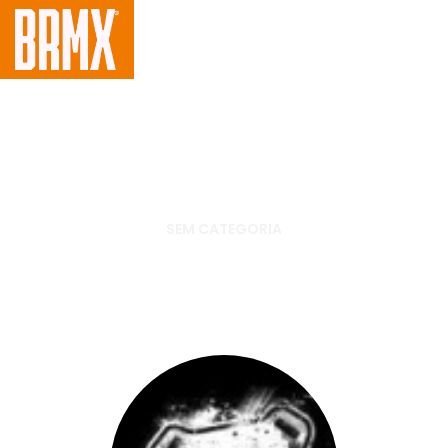
SEM CATEGORIA
Treino com Roosevelt
Assunção