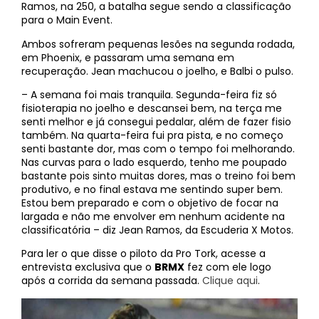
Ramos, na 250, a batalha segue sendo a classificação
para o Main Event.
Ambos sofreram pequenas lesões na segunda rodada,
em Phoenix, e passaram uma semana em
recuperação. Jean machucou o joelho, e Balbi o pulso.
– A semana foi mais tranquila. Segunda-feira fiz só
fisioterapia no joelho e descansei bem, na terça me
senti melhor e já consegui pedalar, além de fazer fisio
também. Na quarta-feira fui pra pista, e no começo
senti bastante dor, mas com o tempo foi melhorando.
Nas curvas para o lado esquerdo, tenho me poupado
bastante pois sinto muitas dores, mas o treino foi bem
produtivo, e no final estava me sentindo super bem.
Estou bem preparado e com o objetivo de focar na
largada e não me envolver em nenhum acidente na
classificatória – diz Jean Ramos, da Escuderia X Motos.
Para ler o que disse o piloto da Pro Tork, acesse a
entrevista exclusiva que o
BRMX
fez com ele logo
após a corrida da semana passada.
Clique aqui
.