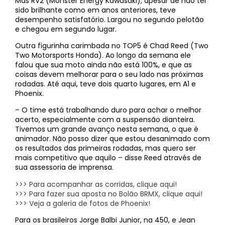
Mas RV2 (Monster Energy Kawasaki), apesar de não ter
sido brilhante como em anos anteriores, teve
desempenho satisfatório. Largou no segundo pelotão
e chegou em segundo lugar.
Outra figurinha carimbada no TOP5 é Chad Reed (Two
Two Motorsports Honda). Ao longo da semana ele
falou que sua moto ainda não está 100%, e que as
coisas devem melhorar para o seu lado nas próximas
rodadas. Até aqui, teve dois quarto lugares, em A1 e
Phoenix.
– O time está trabalhando duro para achar o melhor
acerto, especialmente com a suspensão dianteira.
Tivemos um grande avanço nesta semana, o que é
animador. Não posso dizer que estou desanimado com
os resultados das primeiras rodadas, mas quero ser
mais competitivo que aquilo – disse Reed através de
sua assessoria de imprensa.
>>> Para acompanhar as corridas, clique aqui!
>>> Para fazer sua aposta no Bolão BRMX, clique aqui!
>>> Veja a galeria de fotos de Phoenix!
Para os brasileiros Jorge Balbi Junior, na 450, e Jean