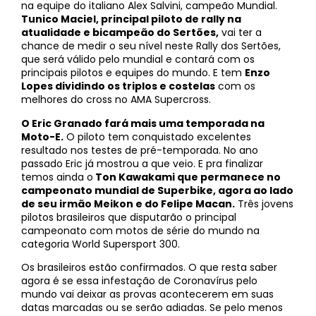
na equipe do italiano Alex Salvini, campeão Mundial.
Tunico Maciel, principal piloto de rally na
atualidade e bicampeão do Sertões,
vai ter a
chance de medir o seu nível neste Rally dos Sertões,
que será válido pelo mundial e contará com os
principais pilotos e equipes do mundo. E tem
Enzo
Lopes dividindo os triplos e costelas
com os
melhores do cross no AMA Supercross.
O Eric Granado fará mais uma temporada na
Moto-E.
O piloto tem conquistado excelentes
resultado nos testes de pré-temporada. No ano
passado Eric já mostrou a que veio. E pra finalizar
temos ainda o
Ton Kawakami que permanece no
campeonato mundial de Superbike, agora ao lado
de seu irmão Meikon e do Felipe Macan.
Três jovens
pilotos brasileiros que disputarão o principal
campeonato com motos de série do mundo na
categoria World Supersport 300.
Os brasileiros estão confirmados. O que resta saber
agora é se essa infestação de Coronavírus pelo
mundo vai deixar as provas acontecerem em suas
datas marcadas ou se serão adiadas. Se pelo menos