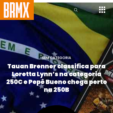
SEM CATEGORIA
Tauan Brenner classifica para
Loretta Lynn’s na categoria
250C e Pepê Bueno chega perto
na 250B