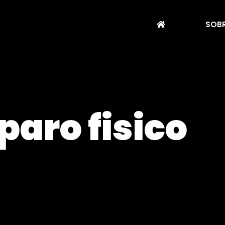
SOBR
paro fisico