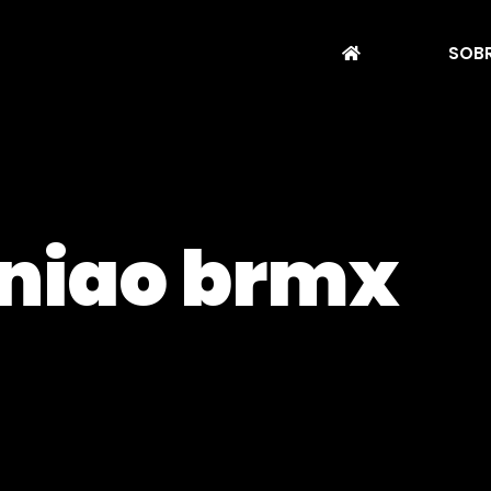
SOBR
iniao brmx