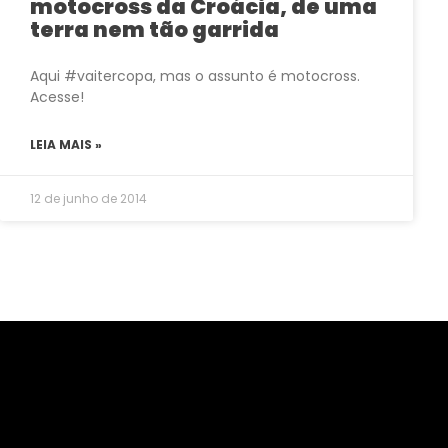
motocross da Croácia, de uma
terra nem tão garrida
Aqui #vaitercopa, mas o assunto é motocross.
Acesse!
LEIA MAIS »
12 de junho de 2014