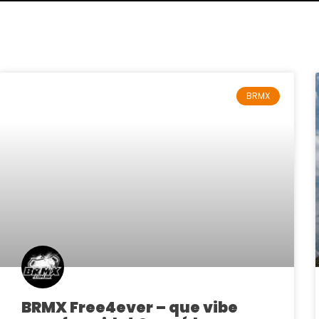
BRMX
BRMX Free4ever – que vibe