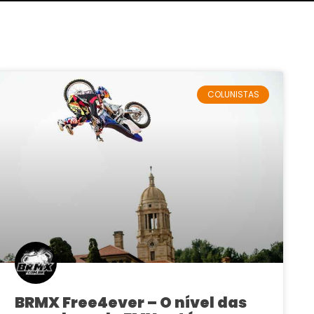
COLUNISTAS
BRMX Free4ever – O nível das