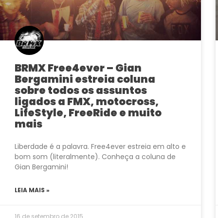
BRMX Free4ever – Gian
Bergamini estreia coluna
sobre todos os assuntos
ligados a FMX, motocross,
LifeStyle, FreeRide e muito
mais
Liberdade é a palavra. Free4ever estreia em alto e
bom som (literalmente). Conheça a coluna de
Gian Bergamini!
LEIA MAIS »
16 de setembro de 2015