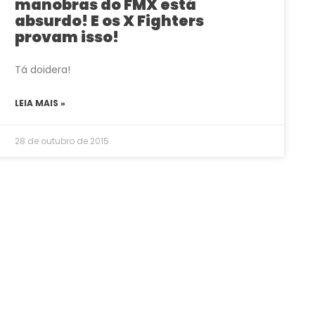
manobras do FMX está
absurdo! E os X Fighters
provam isso!
Tá doidera!
LEIA MAIS »
28 de outubro de 2015