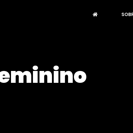
SOBR
eminino