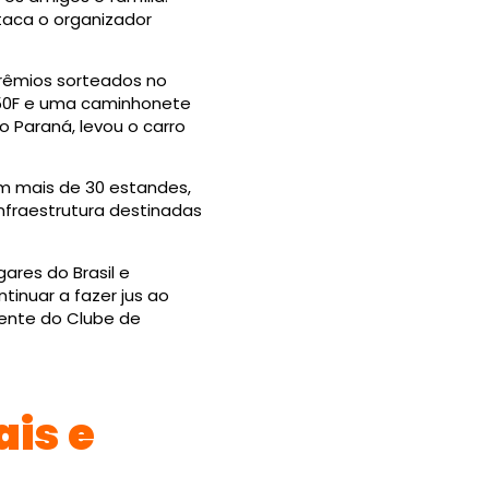
taca o organizador
prêmios sorteados no
250F e uma caminhonete
 Paraná, levou o carro
m mais de 30 estandes,
nfraestrutura destinadas
ares do Brasil e
inuar a fazer jus ao
dente do Clube de
is e