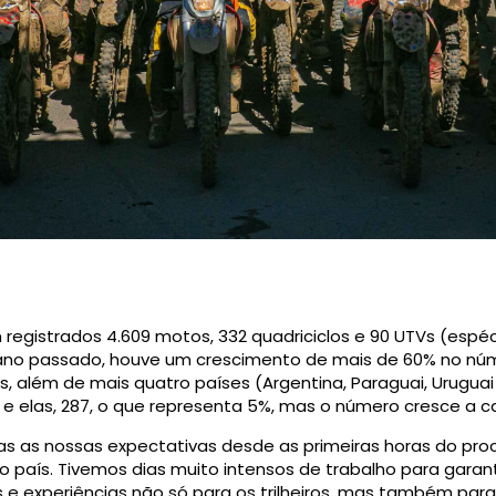
m registrados 4.609 motos, 332 quadriciclos e 90 UTVs (espé
no passado, houve um crescimento de mais de 60% no númer
os, além de mais quatro países (Argentina, Paraguai, Uruguai
e elas, 287, o que representa 5%, mas o número cresce a c
as as nossas expectativas desde as primeiras horas do pro
 país. Tivemos dias muito intensos de trabalho para garan
 e experiências não só para os trilheiros, mas também para