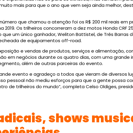
muito mais para que o ano que vem seja ainda melhor, des
 número que chamou a atenção foi os R$ 200 mil reais em 
ma 2019. Os trilheiros concorreram a dez motos Honda CRF 
que um único ganhador, Weliton Battistel, de Três Barras do
cheada de equipamentos off-road.
xposição e vendas de produtos, serviços e alimentação, co
hão em negócios durante os quatro dias, com uma grande i
gmento, além de outras parceiras do evento.
ande evento e agradeço a todos que vieram de diversos lug
o pessoal não mediu esforços para que a gente possa cont
ntro de trilheiros do mundo”, completa Celso Oldiges, presi
adicais, shows musica
eriências