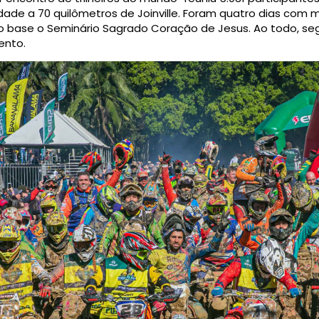
dade a 70 quilômetros de Joinville. Foram quatro dias com 
 base o Seminário Sagrado Coração de Jesus. Ao todo, segun
ento.