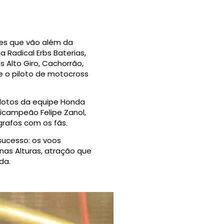
des que vão além da
 Radical Erbs Baterias,
 Alto Giro, Cachorrão,
 e o piloto de motocross
ilotos da equipe Honda
lticampeão Felipe Zanol,
rafos com os fãs.
sucesso: os voos
nas Alturas, atração que
da.