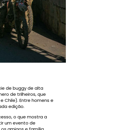
cie de buggy de alta
o de trilheiros, que
 e Chile). Entre homens e
ada edição.
cesso, o que mostra a
tir um evento de
 os amigos e família.