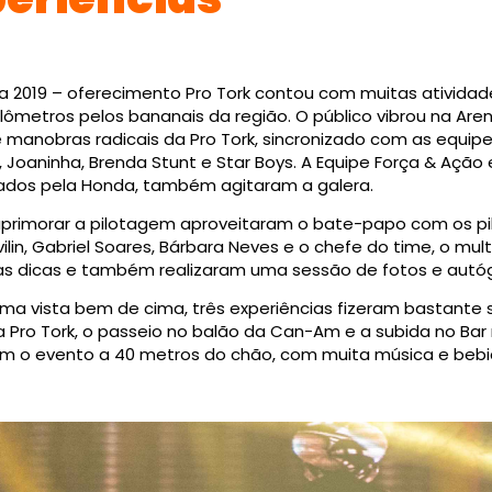
 2019 – oferecimento Pro Tork contou com muitas ativida
ômetros pelos bananais da região. O público vibrou na Arena
manobras radicais da Pro Tork, sincronizado com as equipes
 Joaninha, Brenda Stunt e Star Boys. A Equipe Força & Ação
cinados pela Honda, também agitaram a galera.
 aprimorar a pilotagem aproveitaram o bate-papo com os p
vilin, Gabriel Soares, Bárbara Neves e o chefe do time, o mu
as dicas e também realizaram uma sessão de fotos e autóg
ma vista bem de cima, três experiências fizeram bastante 
 Pro Tork, o passeio no balão da Can-Am e a subida no Bar 
em o evento a 40 metros do chão, com muita música e bebi