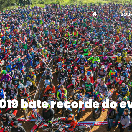
SOBR
19 bate recorde do e