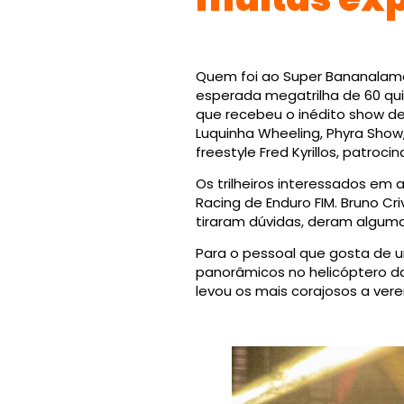
Quem foi ao Super Bananalama
esperada megatrilha de 60 quil
que recebeu o inédito show de 
Luquinha Wheeling, Phyra Show,
freestyle Fred Kyrillos, patro
Os trilheiros interessados em
Racing de Enduro FIM. Bruno Cri
tiraram dúvidas, deram algum
Para o pessoal que gosta de u
panorâmicos no helicóptero da
levou os mais corajosos a ver