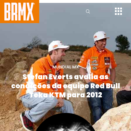
MUNDIAL MX
Stefan Everts avalia as
condições da equipe Red Bull
Teka KTM para 2012