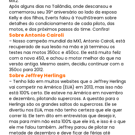
MX2.
Após alguns dias na Tailândia, onde descansou e
comemorou seu 39º aniversário ao lado da esposa
Kelly e dos filhos, Everts falou à YouthStream sobre
detalhes do condicionamento de cada piloto, das
motos, e dos próximos passos do time. Confira!
Sobre Antonio Cairoli
– Nosso campeão mundial da MX1, Antonio Cairoli, está
recuperado de sua lesão na mão e já terminou os
testes nas motos 350cc e 450cc. Ele está muito feliz
com a nova 450, e achou o motor melhor do que na
versão antiga. Mesmo assim, decidiu continuar com a
350cc para 2012.
Sobre Jeffrey Herlings
– Tenho lido em muitos websites que o Jeffrey Herlings
vai competir na América (EUA) em 2013, mas isso não
está 100% certo. Ele esteve na América em novembro
e dezembro, pilotando supercross. A questão para o
Herlings são os grandes saltos do supercross. Ele se
divertiu nos EUA, mas não tenho certeza que ele quer
correr lá. Ele tem dito em entrevistas que deseja ir,
mas para mim não esta 100% que ele irá, e isso é o que
ele me falou também. Jeffrey parou de pilotar na
metade de dezembro e deve ficar de férias até