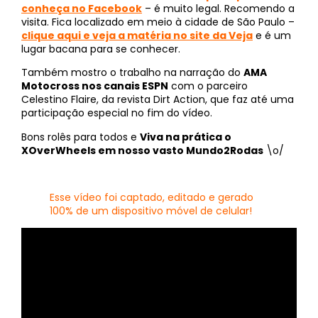
conheça no Facebook
– é muito legal. Recomendo a
visita. Fica localizado em meio à cidade de São Paulo –
clique aqui e veja a matéria no site da Veja
e é um
lugar bacana para se conhecer.
Também mostro o trabalho na narração do
AMA
Motocross nos canais ESPN
com o parceiro
Celestino Flaire, da revista Dirt Action, que faz até uma
participação especial no fim do vídeo.
Bons rolês para todos e
Viva na prática o
XOverWheels em nosso vasto Mundo2Rodas
\o/
Esse vídeo foi captado, editado e gerado
100% de um dispositivo móvel de celular!