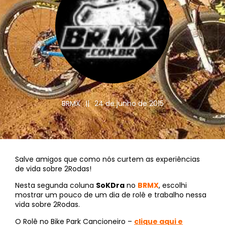
BRMX
||
24 de junho de 2015
Salve amigos que como nós curtem as experiências
de vida sobre 2Rodas!
Nesta segunda coluna
SoKDra
no
BRMX
, escolhi
mostrar um pouco de um dia de rolê e trabalho nessa
vida sobre 2Rodas.
O Rolê no Bike Park Cancioneiro –
clique aqui e