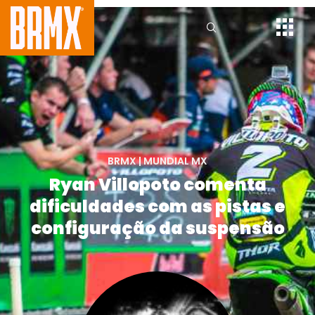
BRMX
|
MUNDIAL MX
Ryan Villopoto comenta
dificuldades com as pistas e
configuração da suspensão