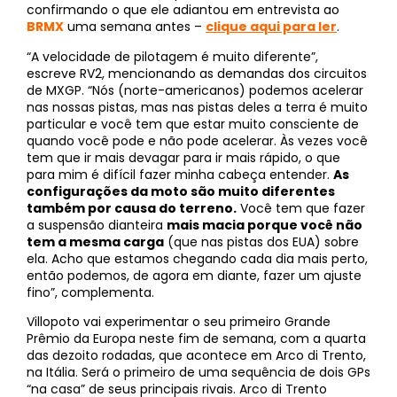
confirmando o que ele adiantou em entrevista ao
BRMX
uma semana antes –
clique aqui para ler
.
“A velocidade de pilotagem é muito diferente”,
escreve RV2, mencionando as demandas dos circuitos
de MXGP. “Nós (norte-americanos) podemos acelerar
nas nossas pistas, mas nas pistas deles a terra é muito
particular e você tem que estar muito consciente de
quando você pode e não pode acelerar. Às vezes você
tem que ir mais devagar para ir mais rápido, o que
para mim é difícil fazer minha cabeça entender.
As
configurações da moto são muito diferentes
também por causa do terreno.
Você tem que fazer
a suspensão dianteira
mais macia porque você não
tem a mesma carga
(que nas pistas dos EUA) sobre
ela. Acho que estamos chegando cada dia mais perto,
então podemos, de agora em diante, fazer um ajuste
fino”, complementa.
Villopoto vai experimentar o seu primeiro Grande
Prêmio da Europa neste fim de semana, com a quarta
das dezoito rodadas, que acontece em Arco di Trento,
na Itália. Será o primeiro de uma sequência de dois GPs
“na casa” de seus principais rivais. Arco di Trento