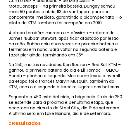
Com o DNF – abandono – de Mike Alessi –
MotoConceps – na primeira bateria, Dungey somou
mais 50 pontos e abriu 113 de vantagem para seu
concorrente imediato, garantindo o bicampeonato – o
piloto da KTM também foi campeão em 2010.
A etapa também marcou o – péssimo – retorno de
James “Bubba” Stewart, após ficar afastado por lesão
na mão. Bubba caiu duas vezes na primeira bateria e
terminou em nono, para voltar na segunda bateria e
fazer pior ainda, terminando em 35º.
Na 250, muitas novidades. Ken Roczen – Red Bull KTM –
ganhou a primeira bateria do dia e Eli Tomac – GEICO
Honda – ganhou a segunda. Mas quem levou o overall
da etapa foi o francês Marvin Musquin, também da
KTM, com o o segundo e terceiro lugares nas baterias.
Enquanto a 450 está definida, a briga pelo título da 250
se estende para a próxima e penúltima etapa, que
acontece no circuito de Steel City, dia 1º de setembro.
A última será em Lake Elsinore, dia 8 de setembro.
:: Resultados