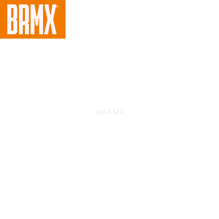
AMA MX
Ryan Dungey se consagra
campeão antecipado do AMA
Motocross 2012 após vencer as
duas baterias da décima
etapa, em Unadilla