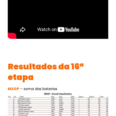
Resultados da 16ª
etapa
MXGP
– soma das baterias