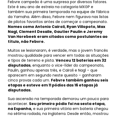
Febvre campeão é uma surpresa por diversos fatores.
Este é seu ano de estreia na categoria MXGP e
também sua primeira temporada na equipe de fábrica
da Yamaha. Além disso, Febvre nem figurava nas listas
de pilotos favoritos antes de começar o campeonato.
Nomes como Antonio Cairoli, Ryan Villopoto, Max
Nagl, Clement Desalle, Gautier Paulin e Jeremy
Van Horebeek eram citados como postulantes ao
título, não Febvre.
Muitos se lesionaram, é verdade, mas o jovem francês
mostrou qualidade para vencer em todas as situações
e tipos de terreno e pista.
Venceu 12 baterias em 32
disputadas
, enquanto o vice-líder do campeonato,
Paulin, ganhou apenas três, e Cairoli e Nagl – que
aparecem em segundo neste quesito – ganharam
cinco provas cada um.
Febvre também ganhou seis
etapas e esteve em 11 pódios das 16 etapas já
disputadas.
Sua ascensão na temporada demorou um pouco para
acontecer.
Seu primeiro pódio foi na sexta etapa,
na Espanha,
e sua primeira vitória em bateria chegou
na sétima rodada, na Inglaterra. Desde então, mostrou