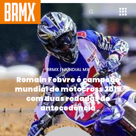
BRMX
|
MUNDIAL MX
Romain Febvre é campeão
mundial de motocross 2015
com duas rodadas de
antecedência