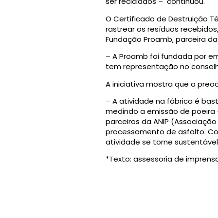
ser reciclados – continuou.
O Certificado de Destruição T
rastrear os resíduos recebido
Fundação Proamb, parceira da 
– A Proamb foi fundada por em
tem representação no conselh
A iniciativa mostra que a pre
– A atividade na fábrica é b
medindo a emissão de poeira –
parceiros da ANIP (Associação
processamento de asfalto. C
atividade se torne sustentável
*Texto: assessoria de imprensa