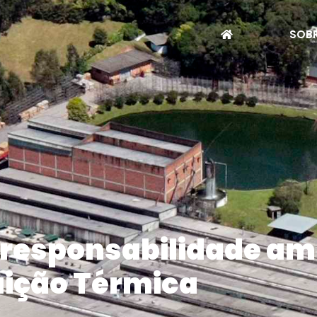
SOBR
e responsabilidade a
uição Térmica