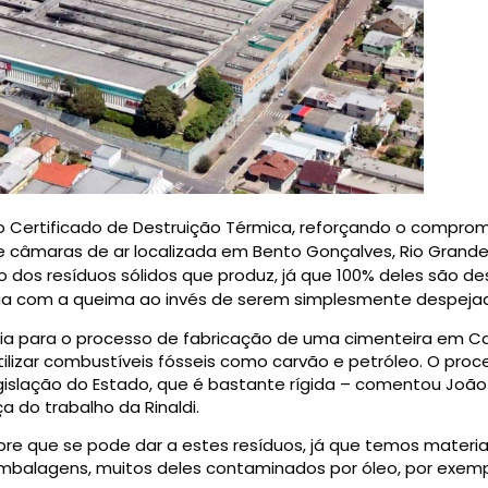
 o Certificado de Destruição Térmica, reforçando o compro
e câmaras de ar localizada em Bento Gonçalves, Rio Grande
o dos resíduos sólidos que produz, já que 100% deles são d
ia com a queima ao invés de serem simplesmente despejad
ia para o processo de fabricação de uma cimenteira em Ca
 utilizar combustíveis fósseis como carvão e petróleo. O p
islação do Estado, que é bastante rígida – comentou João 
 do trabalho da Rinaldi.
bre que se pode dar a estes resíduos, já que temos materia
embalagens, muitos deles contaminados por óleo, por exem