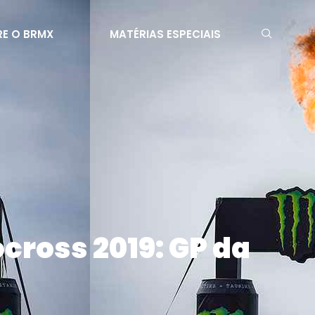
E O BRMX
MATÉRIAS ESPECIAIS
cross 2019: GP da