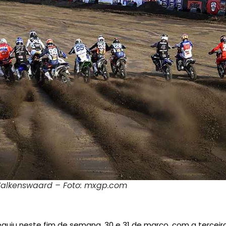
alkenswaard – Foto: mxgp.com
eguiu neste fim de semana, 30 e 31 de março, com a terce