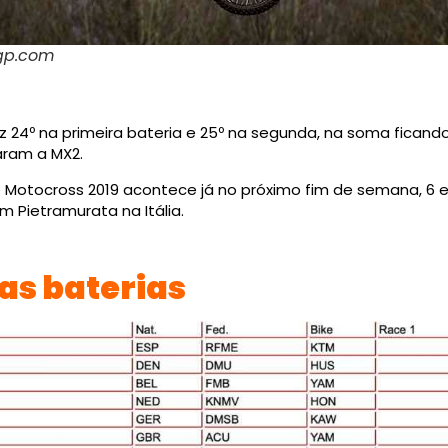
xgp.com
ez 24º na primeira bateria e 25º na segunda, na soma ficand
aram a MX2.
Motocross 2019 acontece já no próximo fim de semana, 6 e 7
m Pietramurata na Itália.
as baterias