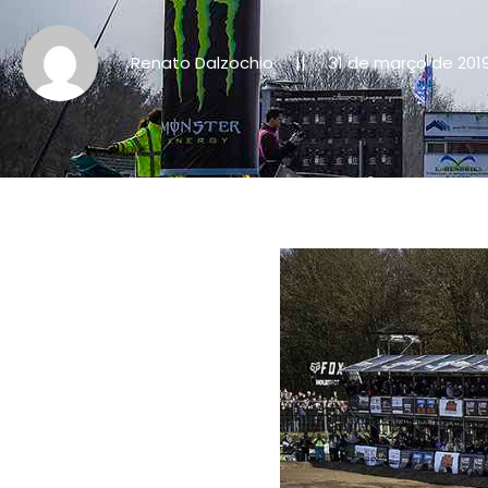
Renato Dalzochio
31 de março de 201
||