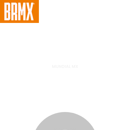
MUNDIAL MX
Resultados da 15ª etapa do
Mundial de MX 2018 – GP da
Bélgica